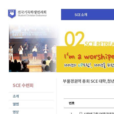
SCE 소개
부울경권역 총회 SCE 대학,청
SCE 수련회
소개
번호
앨범
영상
사랑샘교회 (부울경권역
1